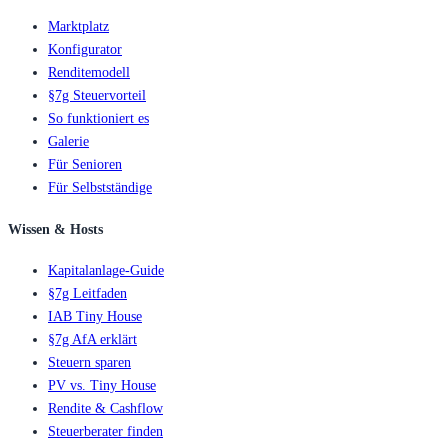
Marktplatz
Konfigurator
Renditemodell
§7g Steuervorteil
So funktioniert es
Galerie
Für Senioren
Für Selbstständige
Wissen & Hosts
Kapitalanlage-Guide
§7g Leitfaden
IAB Tiny House
§7g AfA erklärt
Steuern sparen
PV vs. Tiny House
Rendite & Cashflow
Steuerberater finden