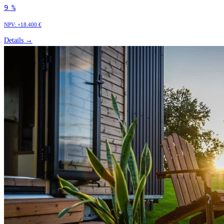
9 %
NPV:
+18.400 €
Details →