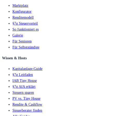
Marktplatz
Konfigurator
Renditemodell
§7g Steuervorteil
So funktioniert es
Galerie
Für Senioren
Für Selbstständige
Wissen & Hosts
Kapitalanlage-Guide
§7g Leitfaden
IAB Tiny House
§7g AfA erklärt
Steuern sparen
PV vs. Tiny House
Rendite & Cashflow
Steuerberater finden