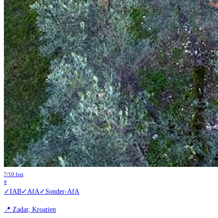
7
/
10
frei
#
✓
IAB
✓
AfA
✓
Sonder-AfA
📍
Zadar, Kroatien