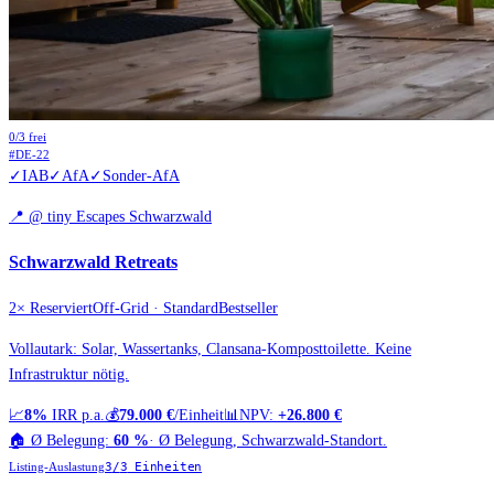
0
/
3
frei
#
DE-22
✓
IAB
✓
AfA
✓
Sonder-AfA
📍
@ tiny Escapes Schwarzwald
Schwarzwald Retreats
2× Reserviert
Off-Grid · Standard
Bestseller
Vollautark: Solar, Wassertanks, Clansana-Komposttoilette. Keine
Infrastruktur nötig.
📈
8%
IRR p.a.
💰
79.000 €
/Einheit
📊
NPV:
+26.800 €
🏠
Ø Belegung:
60 %
·
Ø Belegung, Schwarzwald-Standort.
Listing-Auslastung
3
/
3
Einheiten