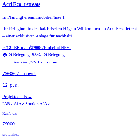
Acri Eco- retreats
In Planung
Ferienimmobilie
Phase 1
Ihr Refugium in den kalabrischen Hügeln Willkommen im Acri Eco-Retreat
– einer exklusiven Anlage für nachhalti…
📈
12
IRR p.a.
💰
79000
/Einheit
📊
NPV:
🏠
Ø Belegung:
55%
·
Ø Belegung
Listing-Auslastung
2
/
5
Einheiten
79000
/Einheit
12
p.a.
Projektdetails →
IAB
✓
AfA
✓
Sonder-AfA
✓
Kaufpreis
79000
pro Einheit