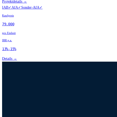
Projektdetails →
IAB
✓
AfA
✓
Sonder-AfA
✓
Kaufpreis
79.000
pro Einheit
IRR p.a.
13%-15%
Details →