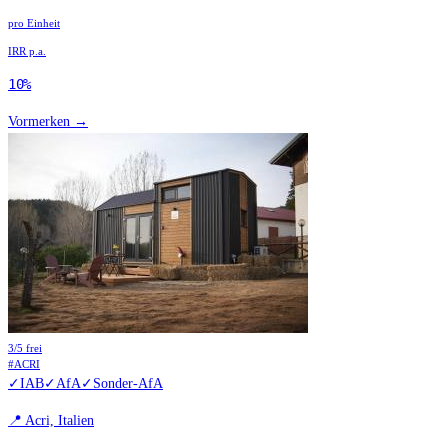
pro Einheit
IRR p.a.
10%
Vormerken →
3
/
5
frei
#
ACRI
✓
IAB
✓
AfA
✓
Sonder-AfA
📍
Acri, Italien