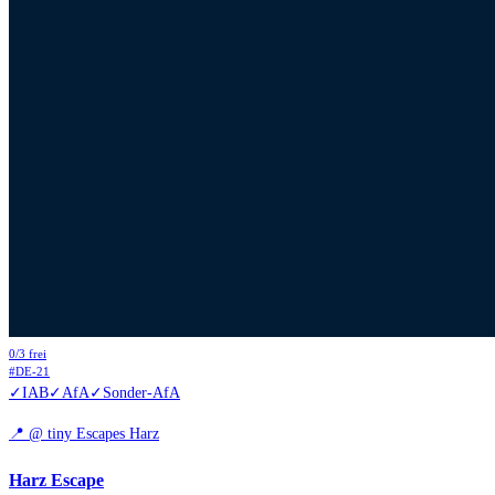
0
/
3
frei
#
DE-21
✓
IAB
✓
AfA
✓
Sonder-AfA
📍
@ tiny Escapes Harz
Harz Escape