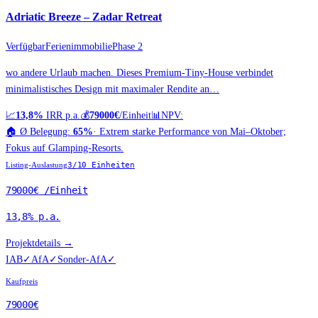
Adriatic Breeze – Zadar Retreat
Verfügbar
Ferienimmobilie
Phase 2
wo andere Urlaub machen. Dieses Premium-Tiny-House verbindet
minimalistisches Design mit maximaler Rendite an…
📈
13,8%
IRR p.a.
💰
79000€
/Einheit
📊
NPV:
🏠
Ø Belegung:
65%
·
Extrem starke Performance von Mai–Oktober;
Fokus auf Glamping-Resorts.
Listing-Auslastung
3
/
10
Einheiten
79000€
/Einheit
13,8%
p.a.
Projektdetails →
IAB
✓
AfA
✓
Sonder-AfA
✓
Kaufpreis
79000€