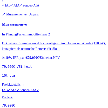
#
✓
IAB
✓
AfA
✓
Sonder-AfA
📍
Muraszemenye, Ungarn
Muraszemenye
In Planung
Ferienimmobilie
Phase 2
Exklusives Ensemble aus 4 hochwertigen Tiny Houses on Wheels (THOW),
konzipiert als naturnahe Retreats für Slo…
📈
10%
IRR p.a.
💰
79.000€
/Einheit
📊
NPV:
79.000€
/Einheit
10%
p.a.
Projektdetails →
IAB
✓
AfA
✓
Sonder-AfA
✓
Kaufpreis
79.000€