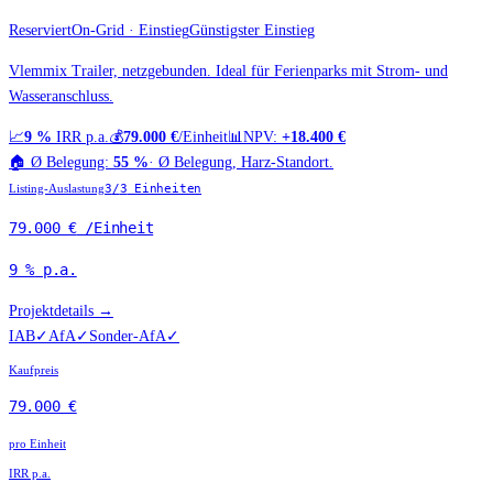
Reserviert
On-Grid · Einstieg
Günstigster Einstieg
Vlemmix Trailer, netzgebunden. Ideal für Ferienparks mit Strom- und
Wasseranschluss.
📈
9 %
IRR p.a.
💰
79.000 €
/Einheit
📊
NPV:
+18.400 €
🏠
Ø Belegung:
55 %
·
Ø Belegung, Harz-Standort.
Listing-Auslastung
3
/
3
Einheiten
79.000 €
/Einheit
9 %
p.a.
Projektdetails →
IAB
✓
AfA
✓
Sonder-AfA
✓
Kaufpreis
79.000 €
pro Einheit
IRR p.a.