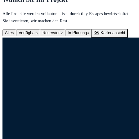
Alle Projekte werden vollautomatisch durch tiny Escapes bewirtschaftet –
Sie investieren, wir machen den Rest.
Alle
Verfügbar
Reserviert
In Planung
🗺 Kartenansicht
8
3
2
3