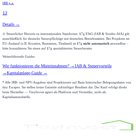
IRR p.a.
12
Details →
⚠ Steuerlicher Hinweis zu internationalen Standorten:
§7g EStG (IAB & Sonder-AfA) gilt
ausschließlich für deutsche Steuerpflichtige mit deutschen Betriebsstätten. Bei Projekten im
EU-Ausland (z.B. Kroatien, Rumänien, Thailand) ist §7g
nicht automatisch
anwendbar –
bitte konsultieren Sie einen auf §7g spezialisierten Steuerberater.
Weiterführende Guides
Wie funktionieren die Mieteinnahmen? →
IAB & Steuervorteile
→
Kapitalanlage-Guide →
* Alle IRR- und NPV-Angaben sind Projektionen auf Basis historischer Belegungsdaten von
tiny Escapes. Sie stellen keine Garantie zukünftiger Renditen dar. Der Kauf erfolgt direkt
beim Hersteller — TinyInvest agiert als Plattform und Vermittler, nicht als
Kapitalsammelstelle.