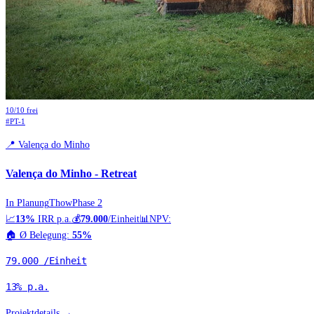
10
/
10
frei
#
PT-1
📍
Valença do Minho
Valença do Minho - Retreat
In Planung
Thow
Phase 2
📈
13%
IRR p.a.
💰
79.000
/Einheit
📊
NPV:
🏠
Ø Belegung:
55%
79.000
/Einheit
13%
p.a.
Projektdetails →