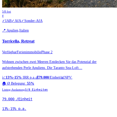
5
/
8
frei
#
✓
IAB
✓
AfA
✓
Sonder-AfA
📍
Apulien,Italien
Torricella, Retreat
Verfügbar
Ferienimmobilie
Phase 2
Wohnen zwischen zwei Meeren Entdecken Sie das Potenzial der
aufstrebenden Perle Apuliens. Die Taranto Sea-Loft…
📈
13%-15%
IRR p.a.
💰
79.000
/Einheit
📊
NPV:
🏠
Ø Belegung:
55%
Listing-Auslastung
3
/
8
Einheiten
79.000
/Einheit
13%-15%
p.a.