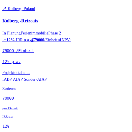
📍
Kolberg, Poland
Kolberg -Retreats
In Planung
Ferienimmobilie
Phase 2
📈
12%
IRR p.a.
💰
79000
/Einheit
📊
NPV:
79000
/Einheit
12%
p.a.
Projektdetails →
IAB
✓
AfA
✓
Sonder-AfA
✓
Kaufpreis
79000
pro Einheit
IRR p.a.
12%