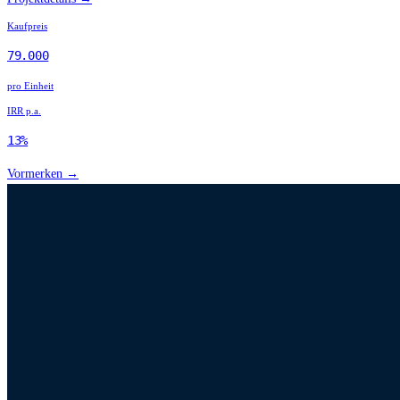
Kaufpreis
79.000
pro Einheit
IRR p.a.
13%
Vormerken →