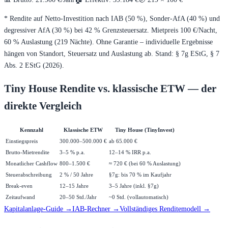
* Rendite auf Netto-Investition nach IAB (50 %), Sonder-AfA (40 %) und
degressiver AfA (30 %) bei
42
% Grenzsteuersatz. Mietpreis
100
€/Nacht,
60
% Auslastung (
219
Nächte). Ohne Garantie – individuelle Ergebnisse
hängen von Standort, Steuersatz und Auslastung ab. Stand: § 7g EStG, § 7
Abs. 2 EStG (2026).
Tiny House Rendite vs. klassische ETW — der
direkte Vergleich
Kennzahl
Klassische ETW
Tiny House (TinyInvest)
Einstiegspreis
300.000–500.000 €
ab 65.000 €
Brutto-Mietrendite
3–5 % p.a.
12–14 % IRR p.a.
Monatlicher Cashflow
800–1.500 €
≈ 720 € (bei 60 % Auslastung)
Steuerabschreibung
2 % / 50 Jahre
§7g: bis 70 % im Kaufjahr
Break-even
12–15 Jahre
3–5 Jahre (inkl. §7g)
Zeitaufwand
20–50 Std./Jahr
~0 Std. (vollautomatisch)
Kapitalanlage-Guide →
IAB-Rechner →
Vollständiges Renditemodell →