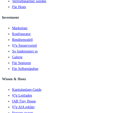
Vertriebspartner werden
Für Hosts
Investment
Marktplatz
Konfigurator
Renditemodell
§7g Steuervorteil
So funktioniert es
Galerie
Für Senioren
Für Selbstständige
Wissen & Hosts
Kapitalanlage-Guide
§7g Leitfaden
IAB Tiny House
§7g AfA erklärt
Steuern sparen