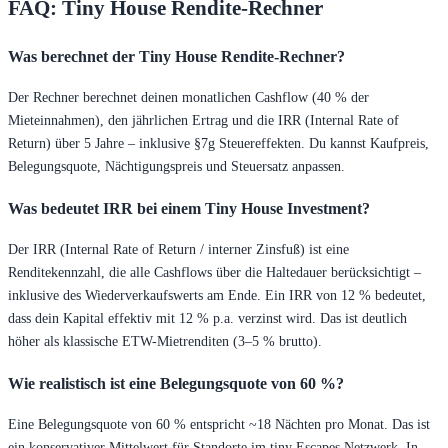
FAQ: Tiny House Rendite-Rechner
Was berechnet der Tiny House Rendite-Rechner?
Der Rechner berechnet deinen monatlichen Cashflow (40 % der
Mieteinnahmen), den jährlichen Ertrag und die IRR (Internal Rate of
Return) über 5 Jahre – inklusive §7g Steuereffekten. Du kannst Kaufpreis,
Belegungsquote, Nächtigungspreis und Steuersatz anpassen.
Was bedeutet IRR bei einem Tiny House Investment?
Der IRR (Internal Rate of Return / interner Zinsfuß) ist eine
Renditekennzahl, die alle Cashflows über die Haltedauer berücksichtigt –
inklusive des Wiederverkaufswerts am Ende. Ein IRR von 12 % bedeutet,
dass dein Kapital effektiv mit 12 % p.a. verzinst wird. Das ist deutlich
höher als klassische ETW-Mietrenditen (3–5 % brutto).
Wie realistisch ist eine Belegungsquote von 60 %?
Eine Belegungsquote von 60 % entspricht ~18 Nächten pro Monat. Das ist
ein konservativer Mittelwert für Standorte im tiny Escapes Netzwerk. In