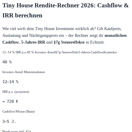
Tiny House Rendite-Rechner 2026: Cashflow &
IRR berechnen
Wie viel wirft dein Tiny House Investment wirklich ab? Gib Kaufpreis,
Auslastung und Nächtigungspreis ein – der Rechner zeigt dir
monatlichen
Cashflow
,
5-Jahres-IRR
und
§7g Steuereffekte
in Echtzeit.
12–14 % IRR p.a.
40 % Investor-Anteil
§7g-Steuereffekt
5-Jahres-Cashflow
Kostenlos
40 %
Investor-Anteil Mieteinnahmen
12–14 %
IRR p.a. (projiziert)
≈ 720 €
Cashflow/Monat (Basis)
3–5 J.
Break-even inkl. §7g