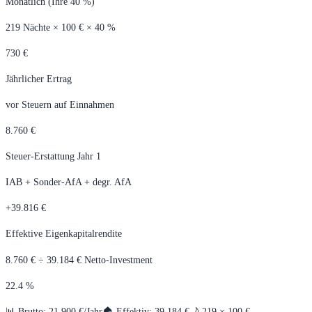
Monatlich (Ihre 40 %)
219
Nächte ×
100
€ × 40 %
730
€
Jährlicher Ertrag
vor Steuern auf Einnahmen
8.760
€
Steuer-Erstattung Jahr 1
IAB + Sonder-AfA + degr. AfA
+
39.816
€
Effektive Eigenkapitalrendite
8.760
€ ÷
39.184
€ Netto-Investment
22.4
%
📊 Brutto:
21.900
€/Jahr
🏠 Effektiv:
39.184
€
🌙
219
×
100
€